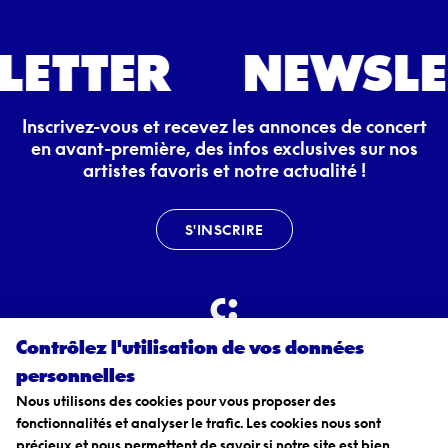
LETTER
Inscrivez-vous et recevez les annonces de concert
en avant-première, des infos exclusives sur nos
artistes favoris et notre actualité !
S'INSCRIRE
Caramba
Contrôlez l'utilisation de vos données
personnelles
Instagram
Facebook
Linkedin
Nous utilisons des cookies pour vous proposer des
fonctionnalités et analyser le trafic. Les cookies nous sont
précieux et nous permettent de savoir si notre site est bien